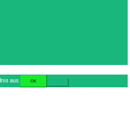
nis aus.
OK