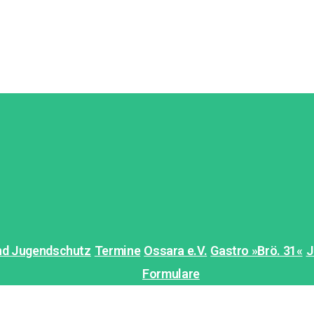
und Jugendschutz
Termine
Ossara e.V.
Gastro »Brö. 31«
J
Formulare