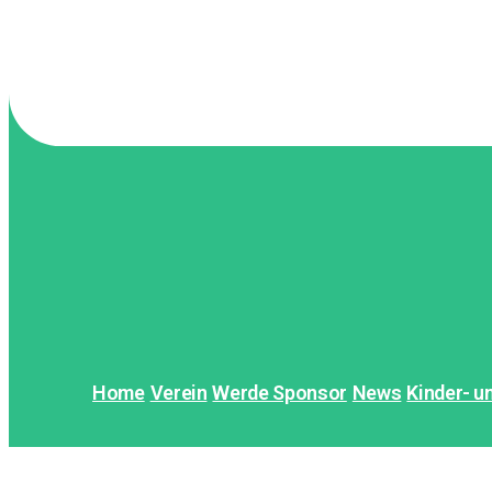
Home
Verein
Werde Sponsor
News
Kinder- 