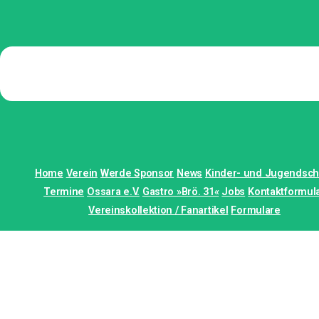
Home
Verein
Werde Sponsor
News
Kinder- und Jugendsch
Termine
Ossara e.V.
Gastro »Brö. 31«
Jobs
Kontaktformul
Vereinskollektion / Fanartikel
Formulare